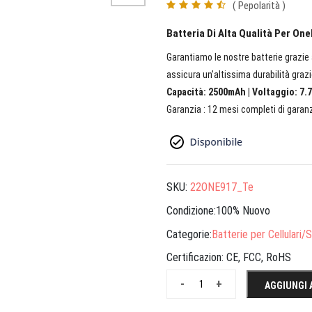
( Pepolarità )
Batteria Di Alta Qualità Per On
Garantiamo le nostre batterie grazie a
assicura un’altissima durabilità grazi
Capacità: 2500mAh | Voltaggio: 7.7
Garanzia : 12 mesi completi di garanz
SKU:
22ONE917_Te
Condizione:100% Nuovo
Categorie:
Batterie per Cellulari
Certificazion:
CE, FCC, RoHS
-
+
AGGIUNGI 