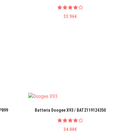
33.96€
LP899
Batteria Doogee X93 / BAT2119124350
Batteria
34.00€