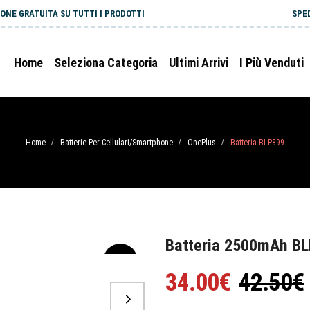
ONE GRATUITA SU TUTTI I PRODOTTI
SPE
Home
Seleziona Categoria
Ultimi Arrivi
I Più Venduti
Home
Batterie Per Cellulari/Smartphone
OnePlus
Batteria BLP899
/
/
/
Batteria 2500mAh BL
-20%
34.00€
42.50€