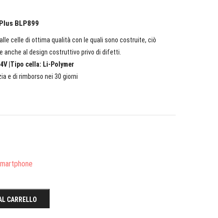
ePlus BLP899
lle celle di ottima qualità con le quali sono costruite, ciò
e anche al design costruttivo privo di difetti.
4V |Tipo cella: Li-Polymer
ia e di rimborso nei 30 giorni
/Smartphone
AL CARRELLO