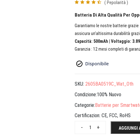
( Pepolarità )
Batteria Di Alta Qualità Per Op
Garantiamo le nostre batterie grazie a
assicura un’altissima durabilità grazi
Capacità: 500mAh | Voltaggio: 3.89
Garanzia : 12 mesi completi di garanz
SKU:
2605BA0519C_Wat_Oth
Condizione:100% Nuovo
Categorie:
Batterie per Smartwat
Certificazion:
CE, FCC, RoHS
-
+
AGGIUNGI 