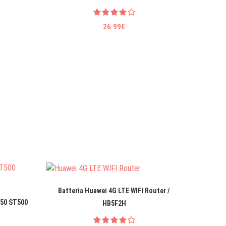
26.99€
Batteria Huawei 4G LTE WIFI Router /
Bat
T50 ST500
HB5F2H