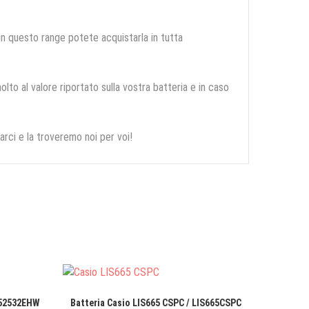
 in questo range potete acquistarla in tutta
olto al valore riportato sulla vostra batteria e in caso
arci e la troveremo noi per voi!
452532EHW
Batteria Casio LIS665 CSPC / LIS665CSPC
Batter