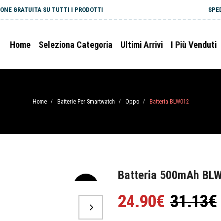
ONE GRATUITA SU TUTTI I PRODOTTI
SPE
Home
Seleziona Categoria
Ultimi Arrivi
I Più Venduti
Home
Batterie Per Smartwatch
Oppo
Batteria BLW012
/
/
/
Batteria 500mAh BL
-20%
24.90€
31.13€