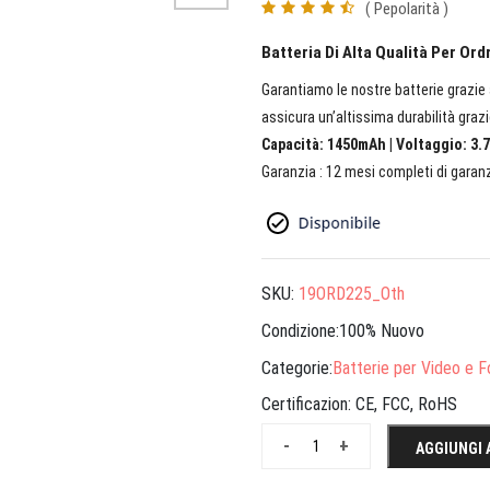
( Pepolarità )
Batteria Di Alta Qualità Per Ord
Garantiamo le nostre batterie grazie a
assicura un’altissima durabilità grazi
Capacità: 1450mAh | Voltaggio: 3.7
Garanzia : 12 mesi completi di garanz
SKU:
19ORD225_Oth
Condizione:100% Nuovo
Categorie:
Batterie per Video e 
Certificazion:
CE, FCC, RoHS
-
+
AGGIUNGI 