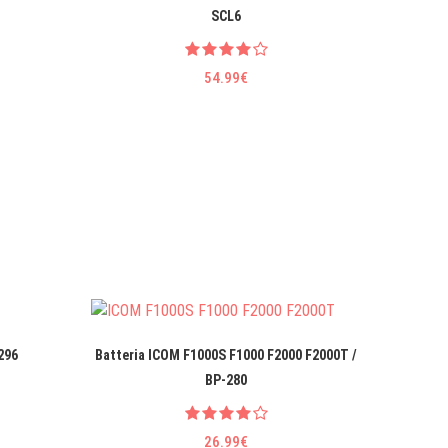
SCL6
54.99€
296
Batteria ICOM F1000S F1000 F2000 F2000T /
Ba
BP-280
26.99€