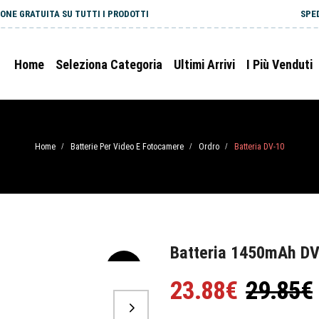
ONE GRATUITA SU TUTTI I PRODOTTI
SPE
Home
Seleziona Categoria
Ultimi Arrivi
I Più Venduti
Home
Batterie Per Video E Fotocamere
Ordro
Batteria DV-10
/
/
/
Batteria 1450mAh DV
-20%
23.88€
29.85€