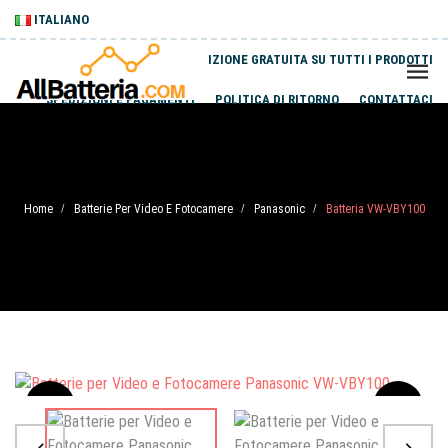
ITALIANO
SPEDIZIONE GRATUITA SU TUTTI I PRODOTTI
SPEDIZIONI E PAGAMENTI
POLITICA DI RITORNO
CONTATTACI
Home
Batterie Per Video E Fotocamere
Panasonic
Batteria VW-VBY100
/
/
/
Sale
-20%