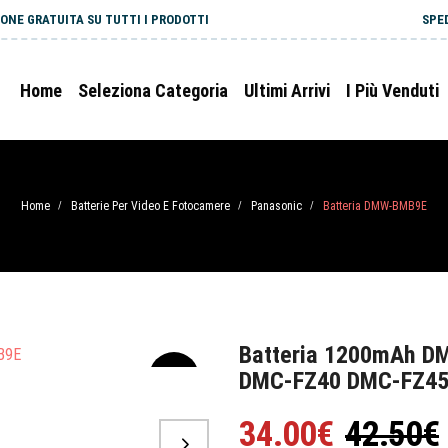
ONE GRATUITA SU TUTTI I PRODOTTI
SPE
Home
Seleziona Categoria
Ultimi Arrivi
I Più Venduti
Home
Batterie Per Video E Fotocamere
Panasonic
Batteria DMW-BMB9E
/
/
/
Batteria 1200mAh D
DMC-FZ40 DMC-FZ45
-20%
34.00€
42.50€