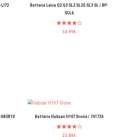
-LI72
Batteria Leica Q2 Q3 SL2 SL2S SL3 SL / BP-
SCL6
54.99€
/ HB5R1V
Batteria Hubsan H107 Drone / 741724
Bat
23.88€