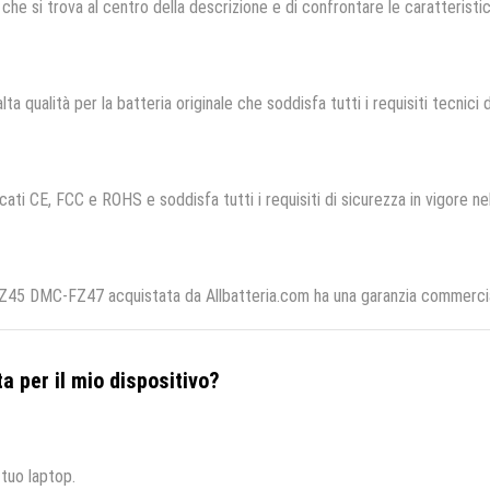
che si trova al centro della descrizione e di confrontare le caratteristich
lta qualità per la batteria originale che soddisfa tutti i requisiti tecnici d
cati CE, FCC e ROHS e soddisfa tutti i requisiti di sicurezza in vigore ne
5 DMC-FZ47 acquistata da Allbatteria.com ha una garanzia commerciale 
a per il mio dispositivo?
 tuo laptop.