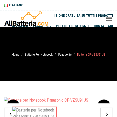
ITALIANO
SPEDIZIONE GRATUITA SU TUTTI I PRODOTTI
SPEDIZIONI E PAGAMENTI
POLITICA DI RITORNO
CONTATTACI
Home
Batterie Per Notebook
Panasonic
Batteria CF-VZSU91JS
/
/
/
Sale
-20%