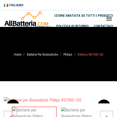
ITALIANO
SPEDIZIONE GRATUITA SU TUTTI I PRODOTTI
SPEDIZIONI E PAGAMENTI
POLITICA DI RITORNO
CONTATTACI
Home
Batterie Per Biomediche
Philips
Batteria REF900-102
/
/
/
Sale
-20%