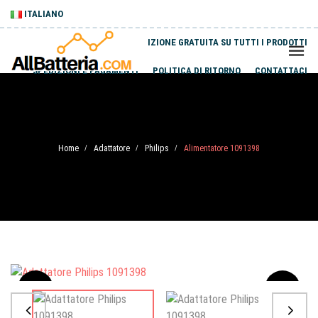
ITALIANO
SPEDIZIONE GRATUITA SU TUTTI I PRODOTTI
SPEDIZIONI E PAGAMENTI
POLITICA DI RITORNO
CONTATTACI
Home
Adattatore
Philips
Alimentatore 1091398
/
/
/
Sale
-20%