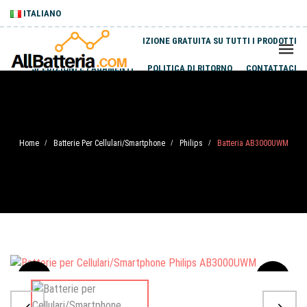
ITALIANO
SPEDIZIONE GRATUITA SU TUTTI I PRODOTTI
SPEDIZIONI E PAGAMENTI
POLITICA DI RITORNO
CONTATTACI
Home
Batterie Per Cellulari/Smartphone
Philips
Batteria AB3000UWM
/
/
/
Sale
-20%