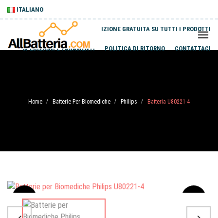
ITALIANO
SPEDIZIONE GRATUITA SU TUTTI I PRODOTTI
SPEDIZIONI E PAGAMENTI
POLITICA DI RITORNO
CONTATTACI
Home
Batterie Per Biomediche
Philips
Batteria U80221-4
/
/
/
Sale
-20%