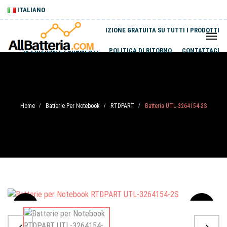
ITALIANO
SPEDIZIONE GRATUITA SU TUTTI I PRODOTTI
SPEDIZIONI E PAGAMENTI
POLITICA DI RITORNO
CONTATTACI
Home
Batterie Per Notebook
RTDPART
Batteria UTL-3264154-2S
/
/
/
Sale
-20%