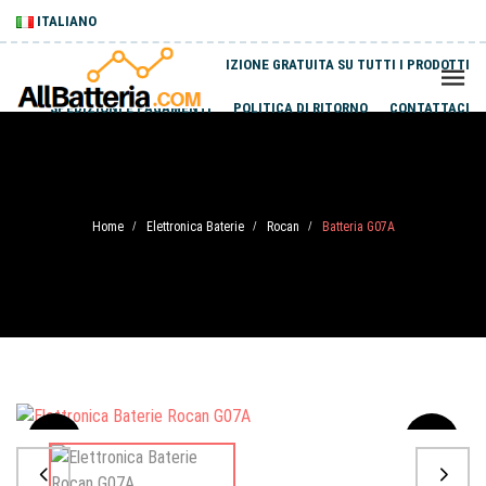
ITALIANO
SPEDIZIONE GRATUITA SU TUTTI I PRODOTTI
SPEDIZIONI E PAGAMENTI
POLITICA DI RITORNO
CONTATTACI
Home
Elettronica Baterie
Rocan
Batteria G07A
/
/
/
Sale
-20%