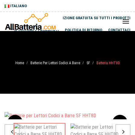
ITALIANO
SPEDIZIONE GRATUITA SU TUTTI I PRODOTTI
SPEDIZIONI E PAGAMENTI
POLITICA DI RITORNO
CONTATTACI
Home
Batterie Per Lettori Codici A Barre
SF
Batteria HHT8D
/
/
/
Sale
-20%