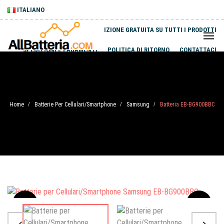
ITALIANO
SPEDIZIONE GRATUITA SU TUTTI I PRODOTTI
SPEDIZIONI E PAGAMENTI
POLITICA DI RITORNO
CONTATTACI
Home
Batterie Per Cellulari/Smartphone
Samsung
Batteria EB-BG900BBC
/
/
/
Sale
-20%