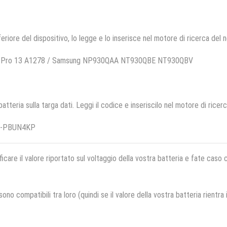
feriore del dispositivo, lo legge e lo inserisce nel motore di ricerca del 
ook Pro 13 A1278 / Samsung NP930QAA NT930QBE NT930QBV
 batteria sulla targa dati. Leggi il codice e inseriscilo nel motore di ricer
AA-PBUN4KP
ficare il valore riportato sul voltaggio della vostra batteria e fate caso
no compatibili tra loro (quindi se il valore della vostra batteria rientra