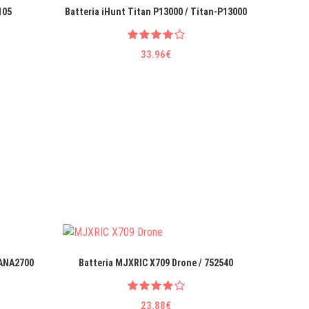
105
Batteria iHunt Titan P13000 / Titan-P13000
33.96€
PANA2700
Batteria MJXRIC X709 Drone / 752540
Batte
23.88€