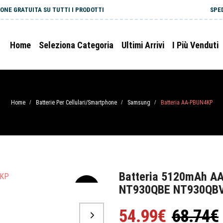
ONE GRATUITA SU TUTTI I PRODOTTI
SPE
Home
Seleziona Categoria
Ultimi Arrivi
I Più Venduti
Home
Batterie Per Cellulari/Smartphone
Samsung
Batteria AA-PBUN4KP
/
/
/
Batteria 5120mAh A
NT930QBE NT930QB
-20%
54.99€
68.74€