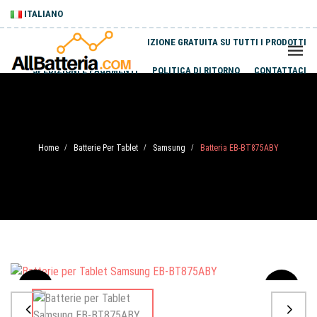
ITALIANO
SPEDIZIONE GRATUITA SU TUTTI I PRODOTTI
SPEDIZIONI E PAGAMENTI
POLITICA DI RITORNO
CONTATTACI
Home
Batterie Per Tablet
Samsung
Batteria EB-BT875ABY
/
/
/
Sale
-20%