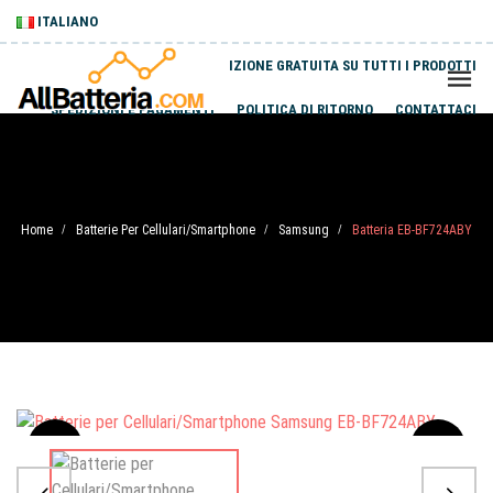
ITALIANO
SPEDIZIONE GRATUITA SU TUTTI I PRODOTTI
SPEDIZIONI E PAGAMENTI
POLITICA DI RITORNO
CONTATTACI
Home
Batterie Per Cellulari/Smartphone
Samsung
Batteria EB-BF724ABY
/
/
/
Sale
-20%