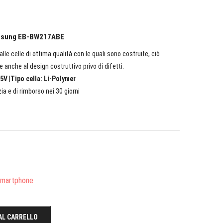
Samsung EB-BW217ABE
lle celle di ottima qualità con le quali sono costruite, ciò
e anche al design costruttivo privo di difetti.
5V |Tipo cella: Li-Polymer
ia e di rimborso nei 30 giorni
/Smartphone
AL CARRELLO