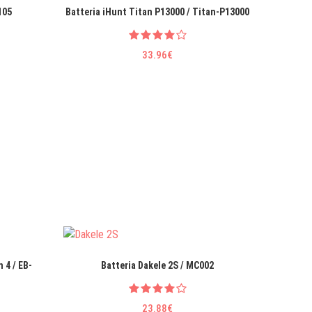
105
Batteria iHunt Titan P13000 / Titan-P13000
33.96€
 4 / EB-
Batteria Dakele 2S / MC002
Batteri
49
23.88€