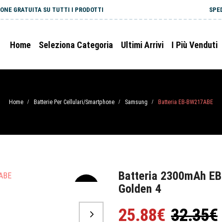
ONE GRATUITA SU TUTTI I PRODOTTI
SPE
Home
Seleziona Categoria
Ultimi Arrivi
I Più Venduti
Home
Batterie Per Cellulari/Smartphone
Samsung
Batteria EB-BW217ABE
/
/
/
Batteria 2300mAh E
Golden 4
-20%
25.88€
32.35€