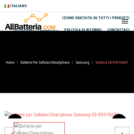
ITALIANO
SPEDIZIONE GRATUITA SU TUTTI I PRODOTTI
SPEDIZIONI E PAGAMENTI
POLITICA DI RITORNO
CONTATTACI
Home
Batterie Per Cellulari/Smartphone
Samsung
Batteria EB-BS918ABY
/
/
/
Sale
-20%