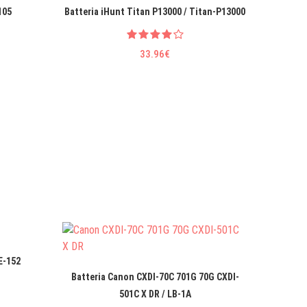
105
Batteria iHunt Titan P13000 / Titan-P13000
33.96€
E-152
Ba
Batteria Canon CXDI-70C 701G 70G CXDI-
501C X DR / LB-1A