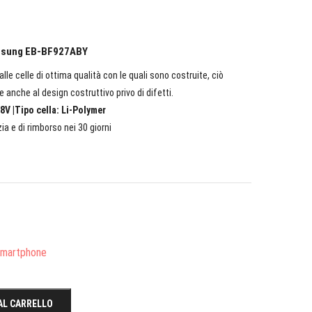
Samsung EB-BF927ABY
lle celle di ottima qualità con le quali sono costruite, ciò
e anche al design costruttivo privo di difetti.
8V |Tipo cella: Li-Polymer
ia e di rimborso nei 30 giorni
/Smartphone
AL CARRELLO