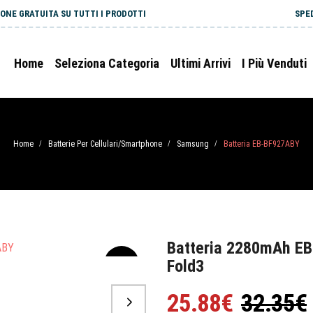
ONE GRATUITA SU TUTTI I PRODOTTI
SPE
Home
Seleziona Categoria
Ultimi Arrivi
I Più Venduti
Home
Batterie Per Cellulari/Smartphone
Samsung
Batteria EB-BF927ABY
/
/
/
Batteria 2280mAh E
Fold3
-20%
25.88€
32.35€