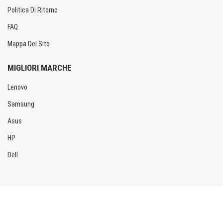
Politica Di Ritorno
FAQ
Mappa Del Sito
MIGLIORI MARCHE
Lenovo
Samsung
Asus
HP
Dell
Copyright © 2026 Allbatteria.com. Tutti i diritti riservati.