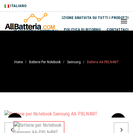
ITALIANO
SPEDIZIONE GRATUITA SU TUTTI I PRODOTTI
SPEDIZIONI E PAGAMENTI
POLITICA DI RITORNO
CONTATTACI
Home
Batterie Per Notebook
Samsung
Batteria AA-PBLN4MT
/
/
/
Sale
-20%