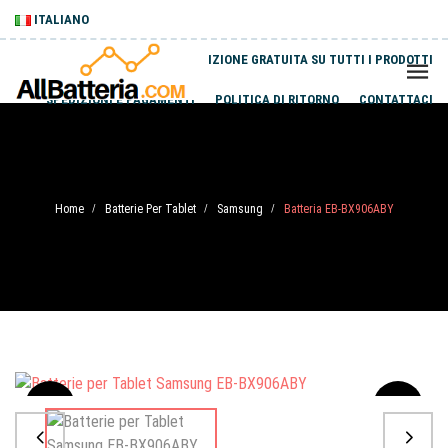
ITALIANO
SPEDIZIONE GRATUITA SU TUTTI I PRODOTTI
SPEDIZIONI E PAGAMENTI
POLITICA DI RITORNO
CONTATTACI
Home
Batterie Per Tablet
Samsung
Batteria EB-BX906ABY
/
/
/
Sale
-20%