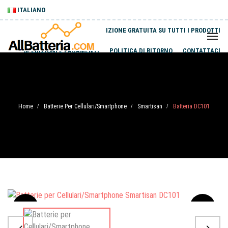
ITALIANO
SPEDIZIONE GRATUITA SU TUTTI I PRODOTTI
SPEDIZIONI E PAGAMENTI
POLITICA DI RITORNO
CONTATTACI
Home
Batterie Per Cellulari/Smartphone
Smartisan
Batteria DC101
/
/
/
Sale
-20%