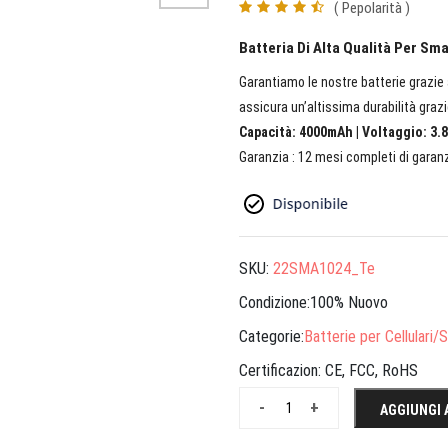
( Pepolarità )
Batteria Di Alta Qualità Per Sm
Garantiamo le nostre batterie grazie a
assicura un’altissima durabilità grazi
Capacità: 4000mAh | Voltaggio: 3.8
Garanzia : 12 mesi completi di garanz
SKU:
22SMA1024_Te
Condizione:100% Nuovo
Categorie:
Batterie per Cellulari
Certificazion:
CE, FCC, RoHS
-
+
AGGIUNGI 