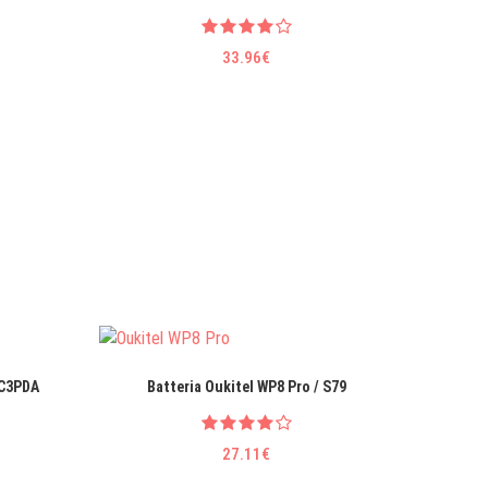
33.96€
9C3PDA
Batteria Oukitel WP8 Pro / S79
B
27.11€