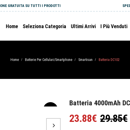
ONE GRATUITA SU TUTTI I PRODOTTI
SPE
Home
Seleziona Categoria
Ultimi Arrivi
I Più Venduti
Home
Batterie Per Cellulari/Smartphone
Smartisan
Batteria DC102
/
/
/
Batteria 4000mAh D
-20%
23.88€
29.85€