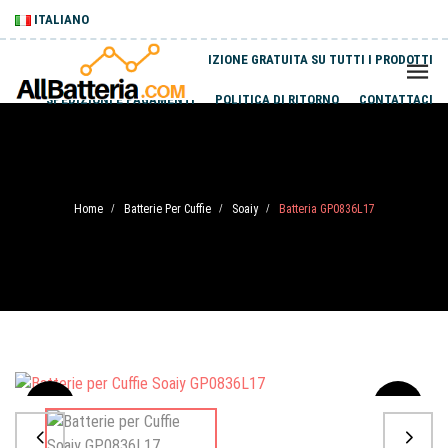
ITALIANO
SPEDIZIONE GRATUITA SU TUTTI I PRODOTTI
SPEDIZIONI E PAGAMENTI
POLITICA DI RITORNO
CONTATTACI
Home
Batterie Per Cuffie
Soaiy
Batteria GP0836L17
/
/
/
Sale
-20%