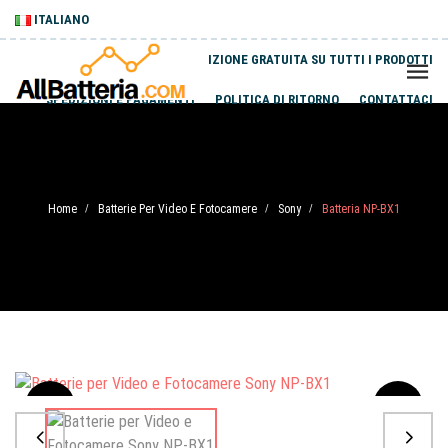
ITALIANO
SPEDIZIONE GRATUITA SU TUTTI I PRODOTTI
SPEDIZIONI E PAGAMENTI
POLITICA DI RITORNO
CONTATTACI
Home
Batterie Per Video E Fotocamere
Sony
Batteria NP-BX1
/
/
/
Sale
-20%