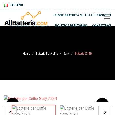
ITALIANO
SPEDIZIONE GRATUITA SU TUTTI I PRODOTTI
SPEDIZIONI E PAGAMENTI
POLITICA DI RITORNO
CONTATTACI
Home
Batterie Per Cuffie
Sony
Batteria Z32H
/
/
/
Sale
-20%