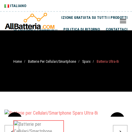
ITALIANO
SPEDIZIONE GRATUITA SU TUTTI I PRODOTTI
SPEDIZIONI E PAGAMENTI
POLITICA DI RITORNO
CONTATTACI
Home
Batterie Per Cellulari/Smartphone
Sparx
Batteria Ultra-8i
/
/
/
Sale
-20%