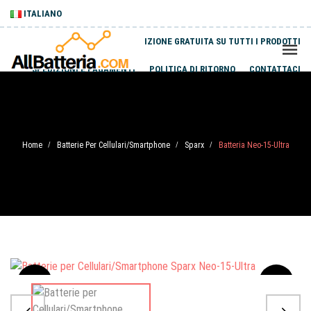
ITALIANO
SPEDIZIONE GRATUITA SU TUTTI I PRODOTTI
SPEDIZIONI E PAGAMENTI
POLITICA DI RITORNO
CONTATTACI
Home
Batterie Per Cellulari/Smartphone
Sparx
Batteria Neo-15-Ultra
/
/
/
Sale
-20%