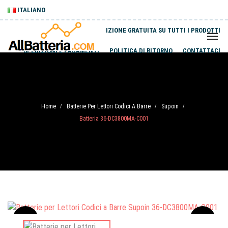
ITALIANO
SPEDIZIONE GRATUITA SU TUTTI I PRODOTTI
SPEDIZIONI E PAGAMENTI
POLITICA DI RITORNO
CONTATTACI
Home
Batterie Per Lettori Codici A Barre
Supoin
/
/
/
Batteria 36-DC3800MA-C001
Sale
-20%