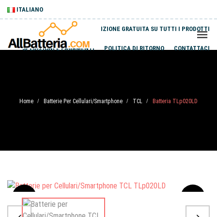
ITALIANO
SPEDIZIONE GRATUITA SU TUTTI I PRODOTTI
SPEDIZIONI E PAGAMENTI
POLITICA DI RITORNO
CONTATTACI
Home
Batterie Per Cellulari/Smartphone
TCL
Batteria TLp020LD
/
/
/
Sale
-20%