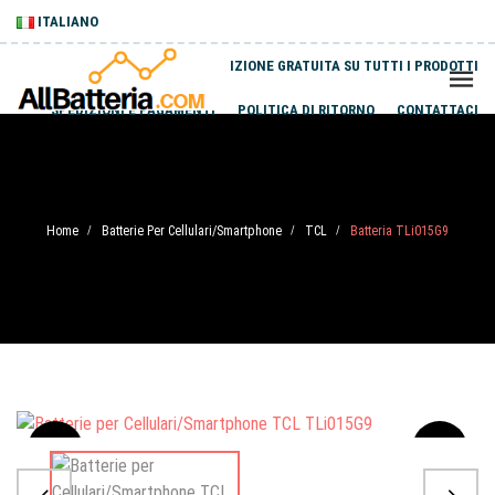
ITALIANO
SPEDIZIONE GRATUITA SU TUTTI I PRODOTTI
SPEDIZIONI E PAGAMENTI
POLITICA DI RITORNO
CONTATTACI
Home
Batterie Per Cellulari/Smartphone
TCL
Batteria TLi015G9
/
/
/
Sale
-20%