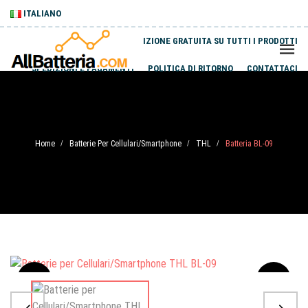
ITALIANO
SPEDIZIONE GRATUITA SU TUTTI I PRODOTTI
SPEDIZIONI E PAGAMENTI
POLITICA DI RITORNO
CONTATTACI
Home
Batterie Per Cellulari/Smartphone
THL
Batteria BL-09
/
/
/
Sale
-20%