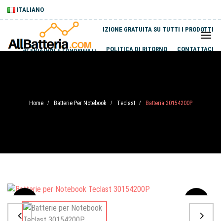
ITALIANO
SPEDIZIONE GRATUITA SU TUTTI I PRODOTTI
SPEDIZIONI E PAGAMENTI
POLITICA DI RITORNO
CONTATTACI
Home
Batterie Per Notebook
Teclast
Batteria 30154200P
/
/
/
Sale
-20%