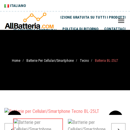
ITALIANO
SPEDIZIONE GRATUITA SU TUTTI I PRODOTTI
SPEDIZIONI E PAGAMENTI
POLITICA DI RITORNO
CONTATTACI
Home
Batterie Per Cellulari/Smartphone
Tecno
Batteria BL-25LT
/
/
/
Sale
-20%