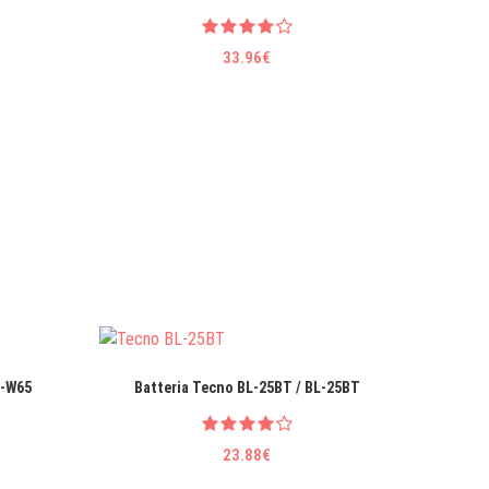
33.96€
B-W65
Batteria Tecno BL-25BT / BL-25BT
Batt
23.88€