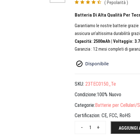
( Pepolarità )
Batteria Di Alta Qualità Per Te
Garantiamo le nostre batterie grazie a
assicura un’altissima durabilità grazi
Capacità: 2500mAh | Voltaggio: 3.7
Garanzia : 12 mesi completi di garanz
SKU:
23TEC0150_Te
Condizione:100% Nuovo
Categorie:
Batterie per Cellulari
Certificazion:
CE, FCC, RoHS
-
+
AGGIUNGI 