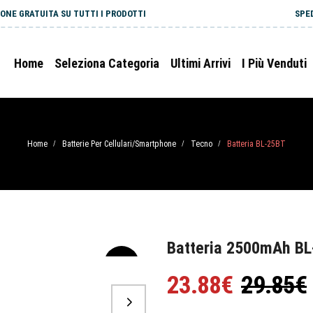
ONE GRATUITA SU TUTTI I PRODOTTI
SPE
Home
Seleziona Categoria
Ultimi Arrivi
I Più Venduti
Home
Batterie Per Cellulari/Smartphone
Tecno
Batteria BL-25BT
/
/
/
Batteria 2500mAh BL
-20%
23.88€
29.85€