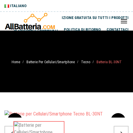
ITALIANO
SPEDIZIONE GRATUITA SU TUTTI I PRODOTTI
SPEDIZIONI E PAGAMENTI
POLITICA DI RITORNO
CONTATTACI
Home
Batterie Per Cellulari/Smartphone
Tecno
Batteria BL-30NT
/
/
/
Sale
-20%