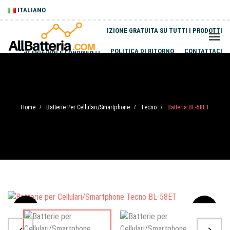
ITALIANO
SPEDIZIONE GRATUITA SU TUTTI I PRODOTTI
SPEDIZIONI E PAGAMENTI
POLITICA DI RITORNO
CONTATTACI
Home
Batterie Per Cellulari/Smartphone
Tecno
Batteria BL-58ET
/
/
/
Sale
-20%