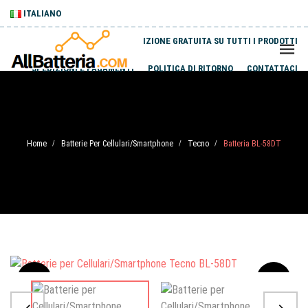
ITALIANO
SPEDIZIONE GRATUITA SU TUTTI I PRODOTTI
SPEDIZIONI E PAGAMENTI
POLITICA DI RITORNO
CONTATTACI
Home
Batterie Per Cellulari/Smartphone
Tecno
Batteria BL-58DT
/
/
/
Sale
-20%