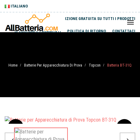
ITALIANO
SPEDIZIONE GRATUITA SU TUTTI I PRODOTTI
SPEDIZIONI E PAGAMENTI
POLITICA DI RITORNO
CONTATTACI
Home
Batterie Per Apparecchiatura Di Prova
Topcon
Batteria BT-31Q
/
/
/
Sale
-20%