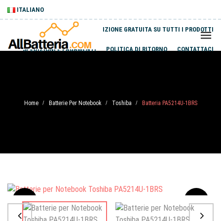
ITALIANO
SPEDIZIONE GRATUITA SU TUTTI I PRODOTTI
SPEDIZIONI E PAGAMENTI
POLITICA DI RITORNO
CONTATTACI
Home
Batterie Per Notebook
Toshiba
Batteria PA5214U-1BRS
/
/
/
Sale
-20%