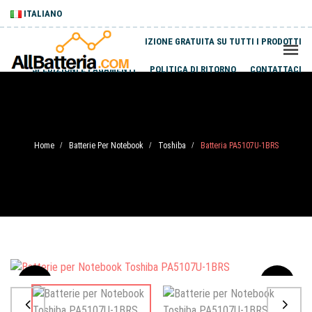
ITALIANO
SPEDIZIONE GRATUITA SU TUTTI I PRODOTTI
SPEDIZIONI E PAGAMENTI
POLITICA DI RITORNO
CONTATTACI
Home
Batterie Per Notebook
Toshiba
Batteria PA5107U-1BRS
/
/
/
Sale
-20%