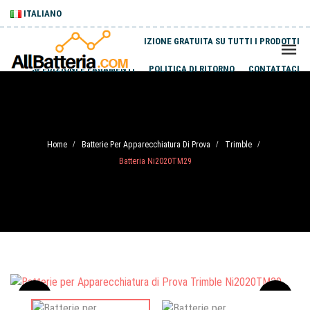
ITALIANO
SPEDIZIONE GRATUITA SU TUTTI I PRODOTTI
SPEDIZIONI E PAGAMENTI
POLITICA DI RITORNO
CONTATTACI
Home
Batterie Per Apparecchiatura Di Prova
Trimble
/
/
/
Batteria Ni2020TM29
Sale
-20%