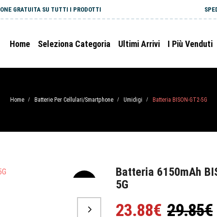
ONE GRATUITA SU TUTTI I PRODOTTI
SPE
Home
Seleziona Categoria
Ultimi Arrivi
I Più Venduti
Home
Batterie Per Cellulari/Smartphone
Umidigi
Batteria BISON-GT2-5G
/
/
/
Batteria 6150mAh BI
5G
-20%
23.88€
29.85€