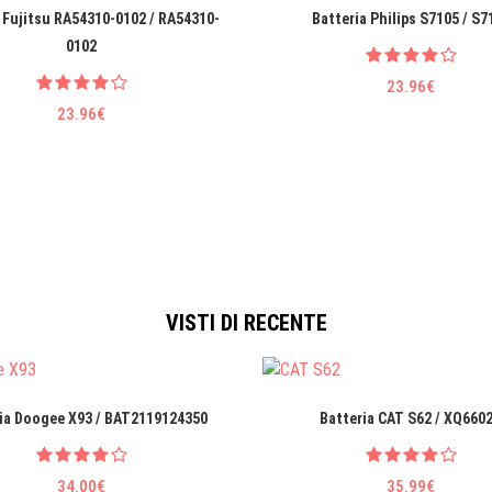
 Fujitsu RA54310-0102 / RA54310-
Batteria Philips S7105 / S7
0102
23.96€
23.96€
VISTI DI RECENTE
ia Doogee X93 / BAT2119124350
Batteria CAT S62 / XQ660
34.00€
35.99€