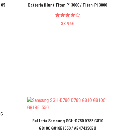
105
Batteria iHunt Titan P13000 / Titan-P13000
33.96€
2G
B
Batteria Samsung SGH-D780 D788 G810
G810C G818E i550 / AB474350BU