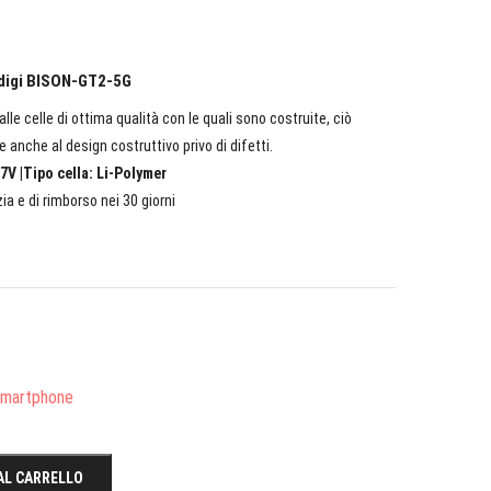
idigi BISON-GT2-5G
lle celle di ottima qualità con le quali sono costruite, ciò
e anche al design costruttivo privo di difetti.
7V |Tipo cella: Li-Polymer
ia e di rimborso nei 30 giorni
/Smartphone
AL CARRELLO