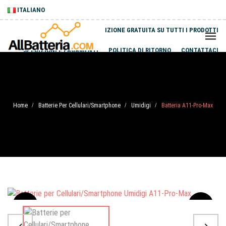
ITALIANO
SPEDIZIONE GRATUITA SU TUTTI I PRODOTTI
SPEDIZIONI E PAGAMENTI
POLITICA DI RITORNO
CONTATTACI
Home
Batterie Per Cellulari/Smartphone
Umidigi
Batteria A11-Pro-Max
/
/
/
Sale
-20%