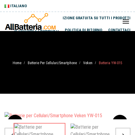
ITALIANO
SPEDIZIONE GRATUITA SU TUTTI I PRODOTTI
SPEDIZIONI E PAGAMENTI
POLITICA DI RITORNO
CONTATTACI
Home
Batterie Per Cellulari/Smartphone
Veken
Batteria YW-015
/
/
/
Sale
-20%