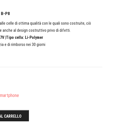
o B-P8
lle celle di ottima qualità con le quali sono costruite, ciò
e anche al design costruttivo privo di difetti.
7V |Tipo cella: Li-Polymer
ia e di rimborso nei 30 giorni
/Smartphone
AL CARRELLO