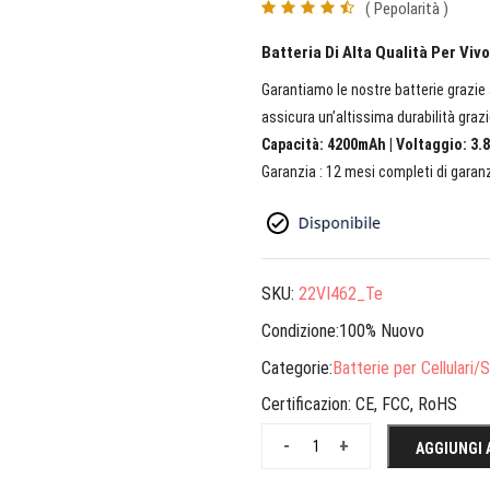
( Pepolarità )
Batteria Di Alta Qualità Per Viv
Garantiamo le nostre batterie grazie a
assicura un’altissima durabilità grazi
Capacità: 4200mAh | Voltaggio: 3.8
Garanzia : 12 mesi completi di garanz
SKU:
22VI462_Te
Condizione:100% Nuovo
Categorie:
Batterie per Cellulari
Certificazion:
CE, FCC, RoHS
-
+
AGGIUNGI 