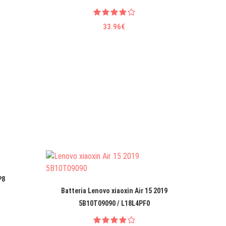
33.96€
P8
Batteria Lenovo xiaoxin Air 15 2019
Batter
5B10T09090 / L18L4PF0