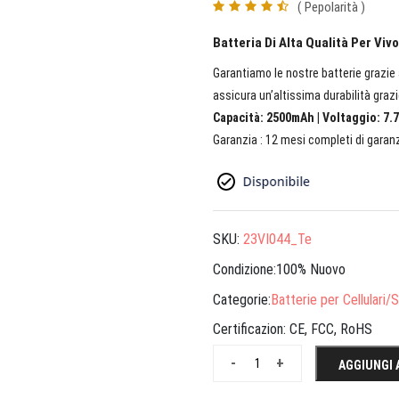
( Pepolarità )
Batteria Di Alta Qualità Per Viv
Garantiamo le nostre batterie grazie a
assicura un’altissima durabilità grazi
Capacità: 2500mAh | Voltaggio: 7.7
Garanzia : 12 mesi completi di garanz
SKU:
23VI044_Te
Condizione:100% Nuovo
Categorie:
Batterie per Cellulari
Certificazion:
CE, FCC, RoHS
-
+
AGGIUNGI 