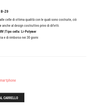
o B-Z0
lle celle di ottima qualità con le quali sono costruite, ciò
e anche al design costruttivo privo di difetti.
8V |Tipo cella: Li-Polymer
ia e di rimborso nei 30 giorni
/Smartphone
AL CARRELLO