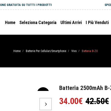
ONE GRATUITA SU TUTTI I PRODOTTI
SPE
Home
Seleziona Categoria
Ultimi Arrivi
I Più Venduti
Home
Batterie Per Cellulari/Smartphone
Vivo
Batteria B-Z0
/
/
/
Batteria 2500mAh B-
-20%
34.00€
42.50€