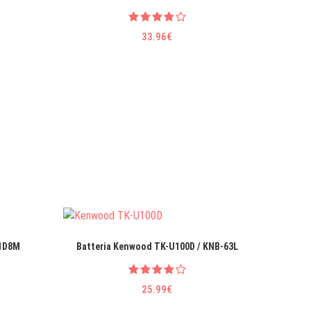
33.96€
21D8M
Batteria Kenwood TK-U100D / KNB-63L
B
25.99€