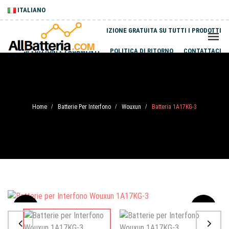
ITALIANO
SPEDIZIONE GRATUITA SU TUTTI I PRODOTTI
SPEDIZIONI E PAGAMENTI
POLITICA DI RITORNO
CONTATTACI
Home
Batterie Per Interfono
Wouxun
Batteria 1A17KG-3
/
/
/
Sale
-20%