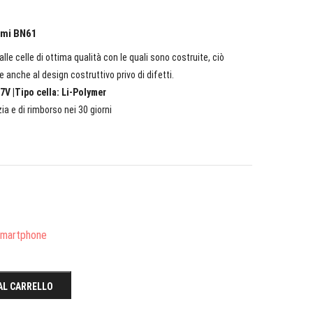
aomi BN61
lle celle di ottima qualità con le quali sono costruite, ciò
e anche al design costruttivo privo di difetti.
7V |Tipo cella: Li-Polymer
ia e di rimborso nei 30 giorni
/Smartphone
AL CARRELLO