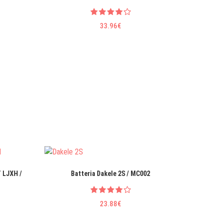
33.96€
 LJXH /
Batteria Dakele 2S / MC002
Ba
23.88€