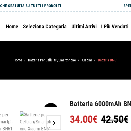
ONE GRATUITA SU TUTTI I PRODOTTI
SPE
Home
Seleziona Categoria
Ultimi Arrivi
I Più Venduti
Home
Batterie Per Cellulari/Smartphone
Xiaomi
Batteria BN61
/
/
/
Batteria 6000mAh BN
-20%
34.00€
42.50€